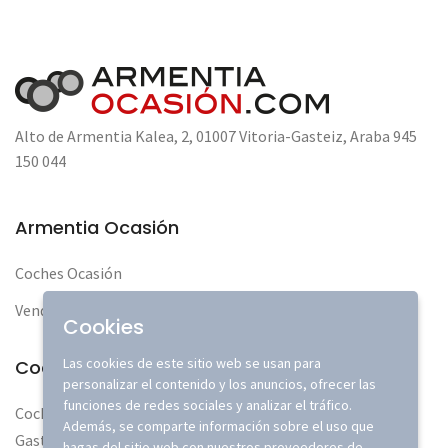
Alto de Armentia Kalea, 2, 01007 Vitoria-Gasteiz, Araba 945
150 044
Armentia Ocasión
Coches Ocasión
Vende tu coche
Cookies
Las cookies de este sitio web se usan para
Coches de segunda mano y Km0
personalizar el contenido y los anuncios, ofrecer las
funciones de redes sociales y analizar el tráfico.
Coches de segunda mano, km0 y de gerencia en Vitoria-
Además, se comparte información sobre el uso que
Gasteiz, con las mejores garantías y al mejor precio.
hagas del sitio web con nuestros proveedores de